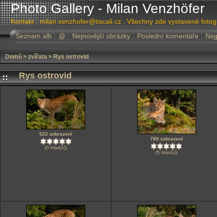
Photo Gallery - Milan Venzhöfer
Kontakt : milan.venzhofer@tiscali.cz . Všechny zde vystavené foto
Seznam alb
@
Nejnovější obrázky
Poslední komentáře
Nej
Domů
>
zvířata
>
Rys ostrovid
Rys ostrovid
522 zobrazení
789 zobrazení
(0 hlas(ů))
(5 hlas(ů))