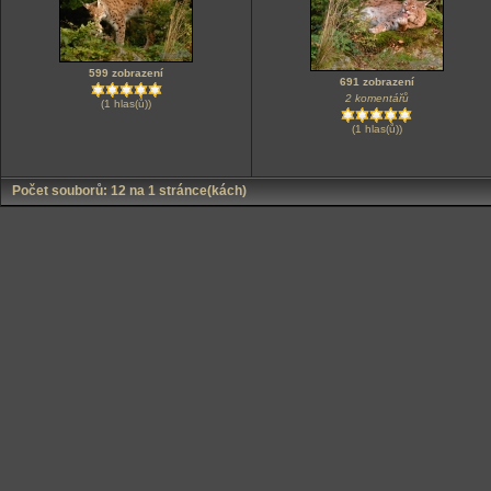
599 zobrazení
691 zobrazení
2 komentářů
(1 hlas(ů))
(1 hlas(ů))
Počet souborů: 12 na 1 stránce(kách)