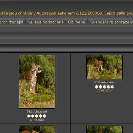
grafie jsou chráněny Autorským zákonem č.121/2000Sb. Jejich další pou
prohlíženější
Nejlépe hodnocené
Oblíbené
Kalendářové zobrazení
518 zobrazení
(0 hlas(ů))
561 zobrazení
(0 hlas(ů))