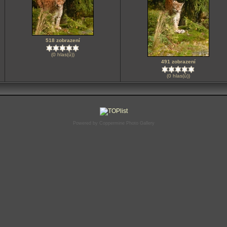
518 zobrazení
(0 hlas(ů))
491 zobrazení
(0 hlas(ů))
Powered by
Coppermine Photo Gallery