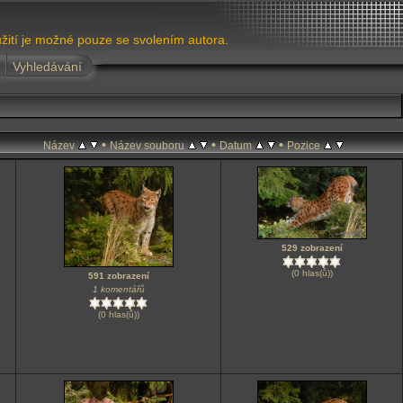
žití je možné pouze se svolením autora.
Vyhledávání
•
•
•
Název
Název souboru
Datum
Pozice
529 zobrazení
(0 hlas(ů))
591 zobrazení
1 komentářů
(0 hlas(ů))