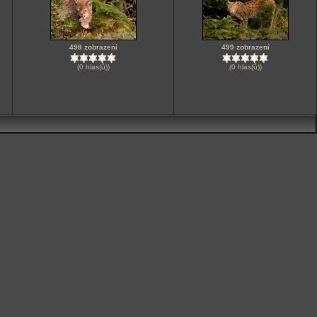
498 zobrazení
499 zobrazení
(0 hlas(ů))
(0 hlas(ů))