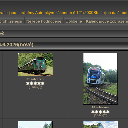
grafie jsou chráněny Autorským zákonem č.121/2000Sb. Jejich další pou
prohlíženější
Nejlépe hodnocené
Oblíbené
Kalendářové zobrazení
vé)
.6.2026(nové)
31 zobrazení
(0 hlas(ů))
28 zobrazení
(0 hlas(ů))