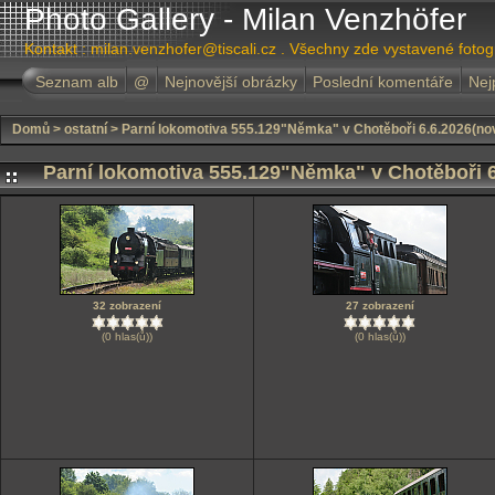
Photo Gallery - Milan Venzhöfer
Kontakt : milan.venzhofer@tiscali.cz . Všechny zde vystavené foto
Seznam alb
@
Nejnovější obrázky
Poslední komentáře
Nej
Domů
>
ostatní
>
Parní lokomotiva 555.129"Němka" v Chotěboři 6.6.2026(no
Parní lokomotiva 555.129"Němka" v Chotěboři 6
32 zobrazení
27 zobrazení
(0 hlas(ů))
(0 hlas(ů))