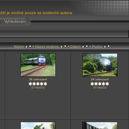
žití je možné pouze se svolením autora.
Vyhledávání
•
•
•
Název
Název souboru
Datum
Pozice
36 zobrazení
28 zobrazení
(0 hlas(ů))
(0 hlas(ů))