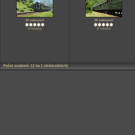
30 zobrazení
28 zobrazení
(0 hlas(ů))
(0 hlas(ů))
Počet souborů: 12 na 1 stránce(kách)