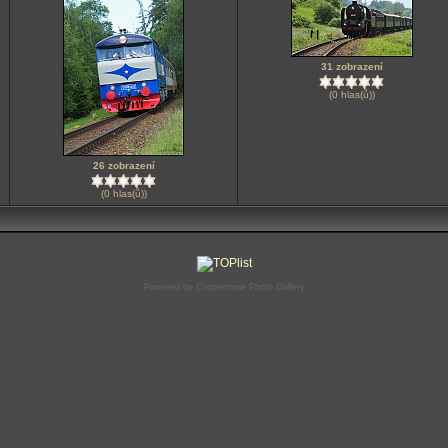
31 zobrazení
(0 hlas(ů))
26 zobrazení
(0 hlas(ů))
Powered by
Coppermine Photo Gallery