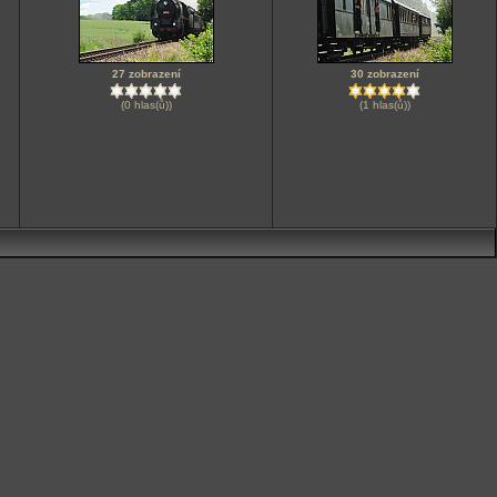
27 zobrazení
30 zobrazení
(0 hlas(ů))
(1 hlas(ů))