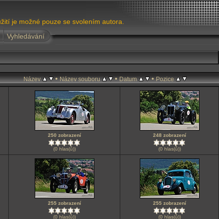
žití je možné pouze se svolením autora.
Vyhledávání
•
•
•
Název
Název souboru
Datum
Pozice
250 zobrazení
248 zobrazení
(0 hlas(ů))
(0 hlas(ů))
255 zobrazení
255 zobrazení
(0 hlas(ů))
(0 hlas(ů))