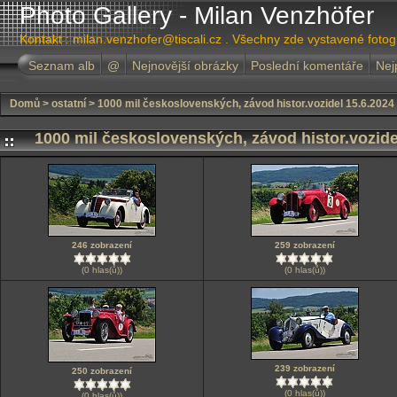
Photo Gallery - Milan Venzhöfer
Kontakt : milan.venzhofer@tiscali.cz . Všechny zde vystavené foto
Seznam alb
@
Nejnovější obrázky
Poslední komentáře
Nej
Domů
>
ostatní
>
1000 mil československých, závod histor.vozidel 15.6.2024
1000 mil československých, závod histor.vozide
246 zobrazení
259 zobrazení
(0 hlas(ů))
(0 hlas(ů))
239 zobrazení
250 zobrazení
(0 hlas(ů))
(0 hlas(ů))