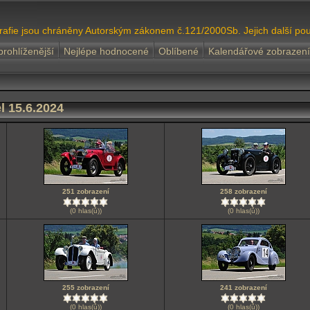
grafie jsou chráněny Autorským zákonem č.121/2000Sb. Jejich další pou
prohlíženější
Nejlépe hodnocené
Oblíbené
Kalendářové zobrazení
l 15.6.2024
251 zobrazení
258 zobrazení
(0 hlas(ů))
(0 hlas(ů))
255 zobrazení
241 zobrazení
(0 hlas(ů))
(0 hlas(ů))