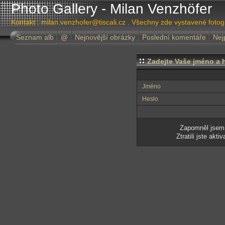
Photo Gallery - Milan Venzhöfer
Kontakt : milan.venzhofer@tiscali.cz . Všechny zde vystavené foto
Seznam alb
@
Nejnovější obrázky
Poslední komentáře
Nej
Zadejte Vaše jméno a h
Jméno
Heslo
Zapomněl jsem
Ztratili jste akt