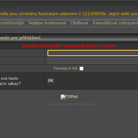
grafie jsou chráněny Autorským zákonem č.121/2000Sb. Jejich další pou
prohlíženější
Nejlépe hodnocené
Oblíbené
Kalendářové zobrazení
eslo pro přihlášení
Varování, váš prohlížeč neakceptuje skripty s cookies
Pamatuj si mě
 své heslo
OK
ivační odkaz?
Powered by
Coppermine Photo Gallery