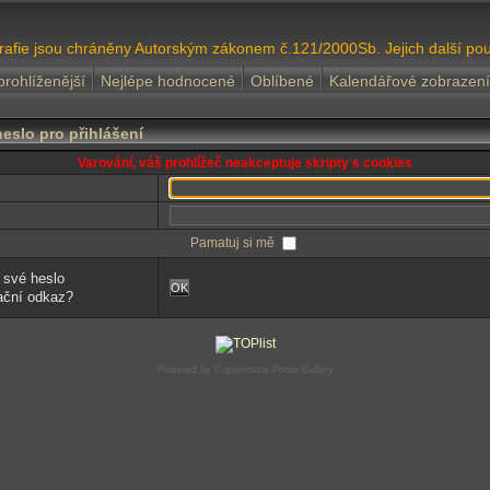
grafie jsou chráněny Autorským zákonem č.121/2000Sb. Jejich další pou
prohlíženější
Nejlépe hodnocené
Oblíbené
Kalendářové zobrazení
eslo pro přihlášení
Varování, váš prohlížeč neakceptuje skripty s cookies
Pamatuj si mě
 své heslo
OK
ivační odkaz?
Powered by
Coppermine Photo Gallery