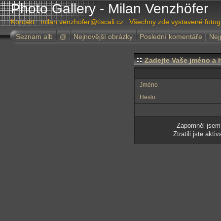
Photo Gallery - Milan Venzhöfer
Kontakt : milan.venzhofer@tiscali.cz . Všechny zde vystavené foto
Seznam alb
@
Nejnovější obrázky
Poslední komentáře
Nej
Zadejte Vaše jméno a h
Jméno
Heslo
Zapomněl jsem
Ztratili jste akt