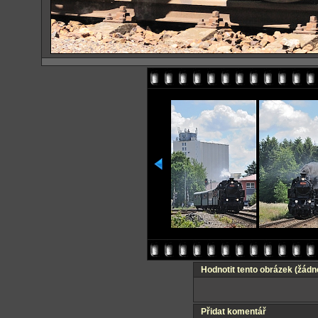
Hodnotit tento obrázek
(žádn
Přidat komentář