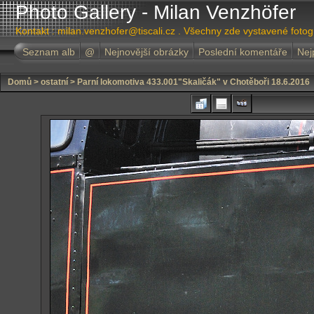
Photo Gallery - Milan Venzhöfer
Kontakt : milan.venzhofer@tiscali.cz . Všechny zde vystavené foto
Seznam alb
@
Nejnovější obrázky
Poslední komentáře
Nej
Domů
>
ostatní
>
Parní lokomotiva 433.001"Skaličák" v Chotěboři 18.6.2016