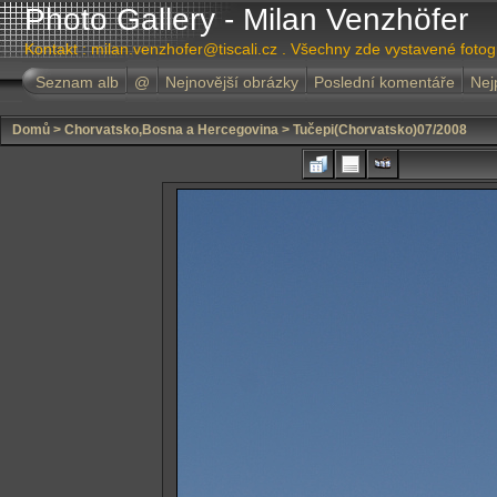
Photo Gallery - Milan Venzhöfer
Kontakt : milan.venzhofer@tiscali.cz . Všechny zde vystavené foto
Seznam alb
@
Nejnovější obrázky
Poslední komentáře
Nej
Domů
>
Chorvatsko,Bosna a Hercegovina
>
Tučepi(Chorvatsko)07/2008