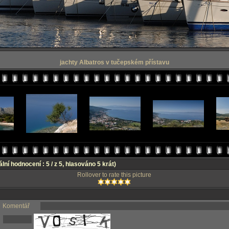
jachty Albatros v tučepském přístavu
lní hodnocení : 5 / z 5, hlasováno 5 krát)
Rollover to rate this picture
Komentář