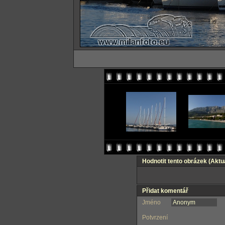
Hodnotit tento obrázek
(Aktuá
Přidat komentář
Jméno
Potvrzení