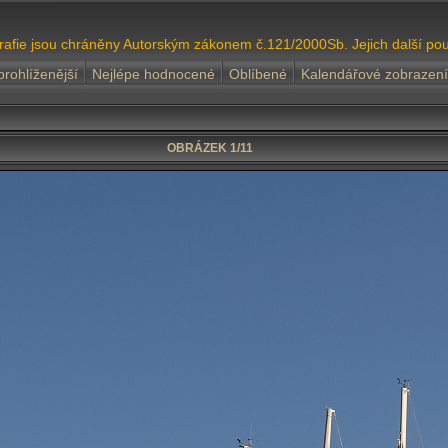
grafie jsou chráněny Autorským zákonem č.121/2000Sb. Jejich další pou
prohlíženější
Nejlépe hodnocené
Oblíbené
Kalendářové zobrazení
OBRÁZEK 1/11