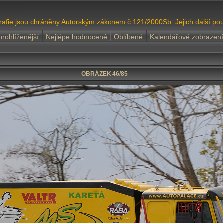
grafie jsou chráněny Autorským zákonem č.121/2000Sb. Jejich další pou
prohlíženější
Nejlépe hodnocené
Oblíbené
Kalendářové zobrazení
OBRÁZEK 46/85