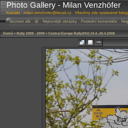
Photo Gallery - Milan Venzhöfer
Kontakt : milan.venzhofer@tiscali.cz . Všechny zde vystavené foto
Seznam alb
@
Nejnovější obrázky
Poslední komentáře
Nej
Domů
>
Rally 2008 - 2009
>
Central Europe Rally(HU) 24.4.-26.4.2008