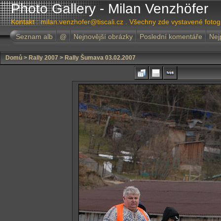
Photo Gallery - Milan Venzhöfer
Kontakt : milan.venzhofer@tiscali.cz . Všechny zde vystavené foto
Seznam alb
@
Nejnovější obrázky
Poslední komentáře
Nej
Domů
>
Rally 2007
>
Rally Šumava 03.02.2007