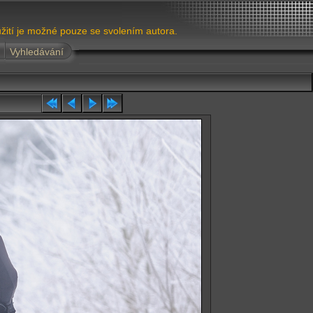
žití je možné pouze se svolením autora.
Vyhledávání