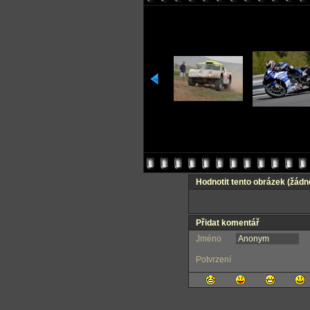
Hodnotit tento obrázek
(žádn
Přidat komentář
Jméno
Potvrzení