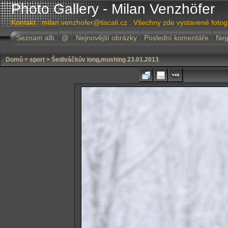
Photo Gallery - Milan Venzhöfer
Kontakt : milan.venzhofer@tiscali.cz . Všechny zde vystavené foto
Seznam alb
@
Nejnovější obrázky
Poslední komentáře
Nej
Domů
>
sport
>
Šediváčkův long,mushing 23.01.2013