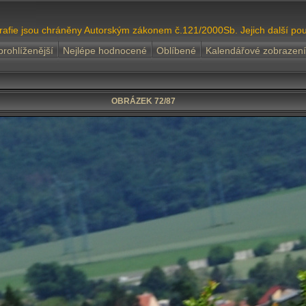
grafie jsou chráněny Autorským zákonem č.121/2000Sb. Jejich další pou
prohlíženější
Nejlépe hodnocené
Oblíbené
Kalendářové zobrazení
OBRÁZEK 72/87