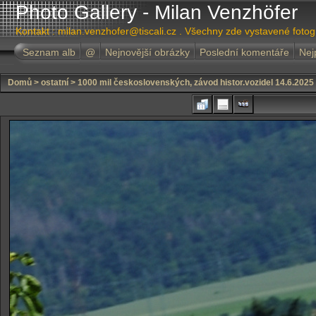
Photo Gallery - Milan Venzhöfer
Kontakt : milan.venzhofer@tiscali.cz . Všechny zde vystavené foto
Seznam alb
@
Nejnovější obrázky
Poslední komentáře
Nej
Domů
>
ostatní
>
1000 mil československých, závod histor.vozidel 14.6.2025