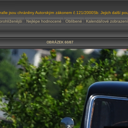
grafie jsou chráněny Autorským zákonem č.121/2000Sb. Jejich další pou
prohlíženější
Nejlépe hodnocené
Oblíbené
Kalendářové zobrazení
OBRÁZEK 60/87