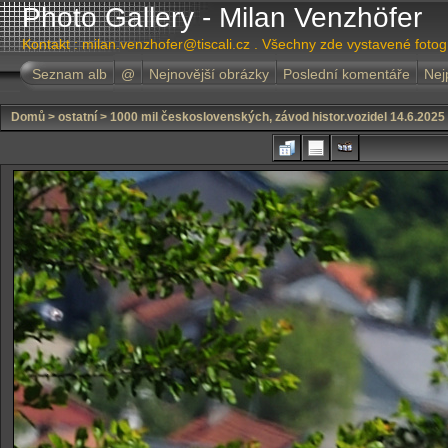
Photo Gallery - Milan Venzhöfer
Kontakt : milan.venzhofer@tiscali.cz . Všechny zde vystavené foto
Seznam alb
@
Nejnovější obrázky
Poslední komentáře
Nej
Domů
>
ostatní
>
1000 mil československých, závod histor.vozidel 14.6.2025