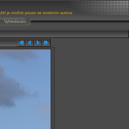
žití je možné pouze se svolením autora.
Vyhledávání