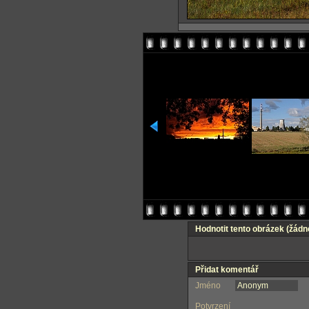
Hodnotit tento obrázek
(žádn
Přidat komentář
Jméno
Potvrzení