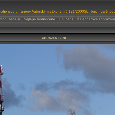
grafie jsou chráněny Autorským zákonem č.121/2000Sb. Jejich další pou
prohlíženější
Nejlépe hodnocené
Oblíbené
Kalendářové zobrazení
OBRÁZEK 10/28