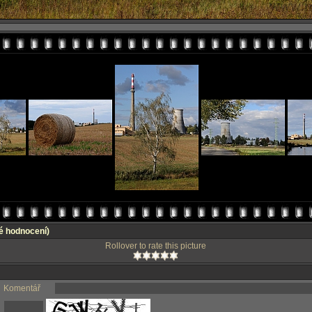
é hodnocení)
Rollover to rate this picture
Komentář