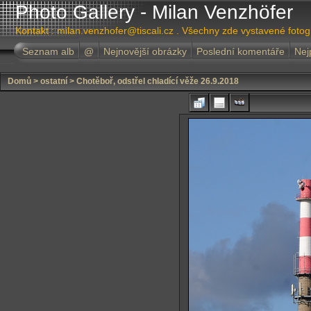
Photo Gallery - Milan Venzhöfer
Kontakt : milan.venzhofer@tiscali.cz . Všechny zde vystavené foto
Seznam alb
@
Nejnovější obrázky
Poslední komentáře
Nej
Domů
>
ostatní
>
Chotěboř, odstřel chladící věže 26.9.2018