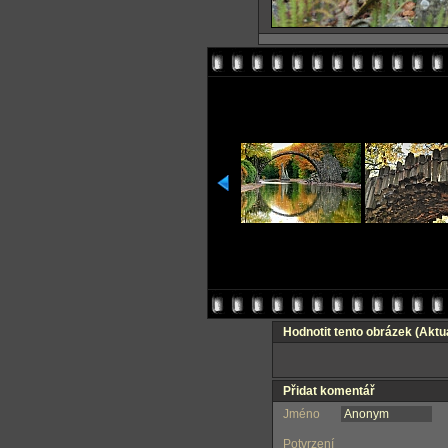
Hodnotit tento obrázek
(Aktuá
Přidat komentář
Jméno
Potvrzení