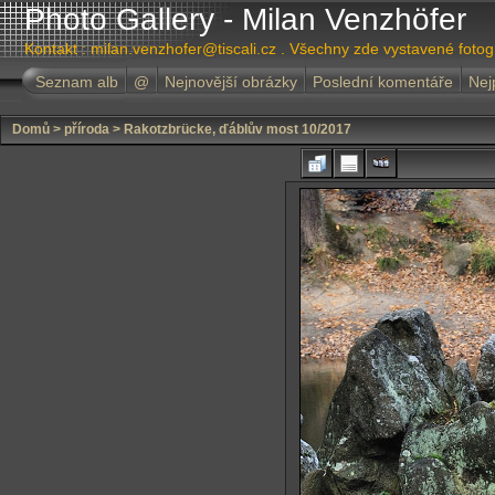
Photo Gallery - Milan Venzhöfer
Kontakt : milan.venzhofer@tiscali.cz . Všechny zde vystavené foto
Seznam alb
@
Nejnovější obrázky
Poslední komentáře
Nej
Domů
>
příroda
>
Rakotzbrücke, ďáblův most 10/2017