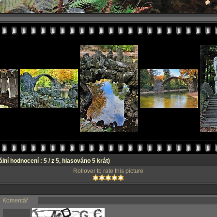
lní hodnocení : 5 / z 5, hlasováno 5 krát)
Rollover to rate this picture
Komentář