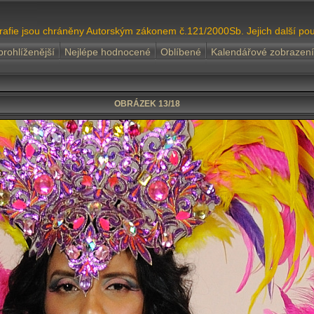
grafie jsou chráněny Autorským zákonem č.121/2000Sb. Jejich další pou
prohlíženější
Nejlépe hodnocené
Oblíbené
Kalendářové zobrazení
OBRÁZEK 13/18