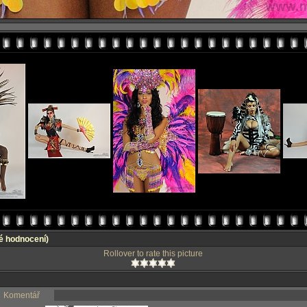
é hodnocení)
Rollover to rate this picture
Komentář