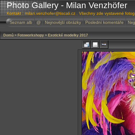
Photo Gallery - Milan Venzhöfer
Kontakt : milan.venzhofer@tiscali.cz . Všechny zde vystavené foto
Seznam alb
@
Nejnovější obrázky
Poslední komentáře
Nej
Domů
>
Fotoworkshopy
>
Exotické modelky 2017