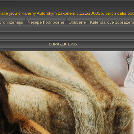
grafie jsou chráněny Autorským zákonem č.121/2000Sb. Jejich další pou
prohlíženější
Nejlépe hodnocené
Oblíbené
Kalendářové zobrazení
OBRÁZEK 16/35