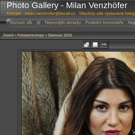
Photo Gallery - Milan Venzhöfer
Kontakt : milan.venzhofer@tiscali.cz . Všechny zde vystavené foto
Seznam alb
@
Nejnovější obrázky
Poslední komentáře
Nej
Domů
>
Fotoworkshopy
>
Glamour 2016