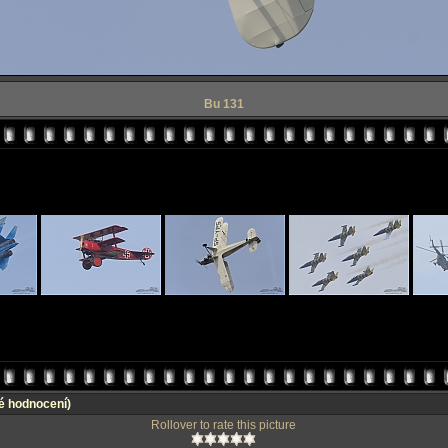
Bu 131
é hodnocení)
Rollover to rate this picture