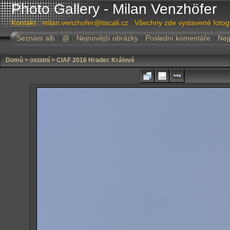
Photo Gallery - Milan Venzhöfer
Kontakt : milan.venzhofer@tiscali.cz . Všechny zde vystavené foto
Seznam alb
@
Nejnovější obrázky
Poslední komentáře
Nej
Domů
>
ostatní
>
CIAF 2016 Hradec Králové