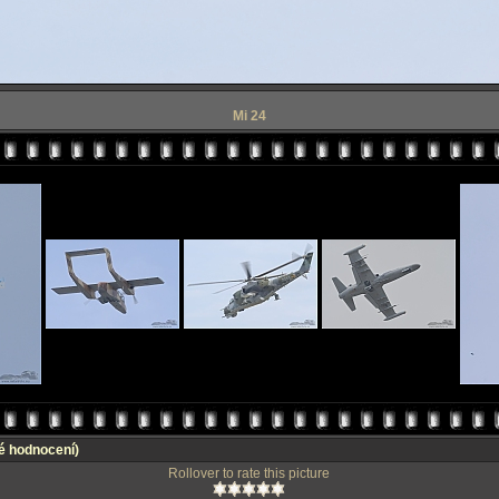
Mi 24
é hodnocení)
Rollover to rate this picture