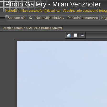
Photo Gallery - Milan Venzhöfer
Kontakt : milan.venzhofer@tiscali.cz . Všechny zde vystavené foto
Seznam alb
@
Nejnovější obrázky
Poslední komentáře
Nej
Domů
>
ostatní
>
CIAF 2016 Hradec Králové