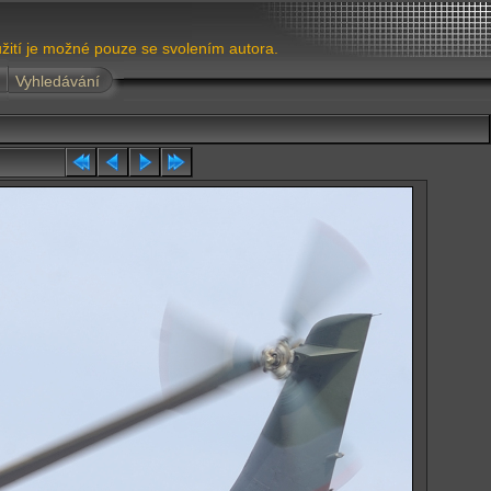
žití je možné pouze se svolením autora.
Vyhledávání