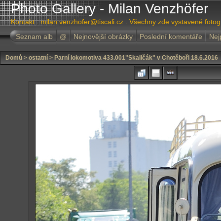
Photo Gallery - Milan Venzhöfer
Kontakt : milan.venzhofer@tiscali.cz . Všechny zde vystavené foto
Seznam alb
@
Nejnovější obrázky
Poslední komentáře
Nej
Domů
>
ostatní
>
Parní lokomotiva 433.001"Skaličák" v Chotěboři 18.6.2016