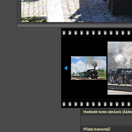
Hodnotit tento obrázek
(žádn
Přidat komentář