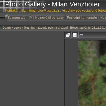
Photo Gallery - Milan Venzhöfer
Kontakt : milan.venzhofer@tiscali.cz . Všechny zde vystavené foto
Seznam alb
@
Nejnovější obrázky
Poslední komentáře
Nej
Domů
>
sport
>
Mushing - závody psích spřežení - Běleč nad Orlicí 23.11.201