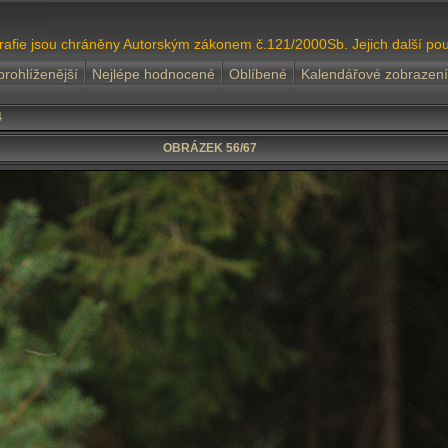
grafie jsou chráněny Autorským zákonem č.121/2000Sb. Jejich další pou
prohlíženější
Nejlépe hodnocené
Oblíbené
Kalendářové zobrazení
4
OBRÁZEK 56/67