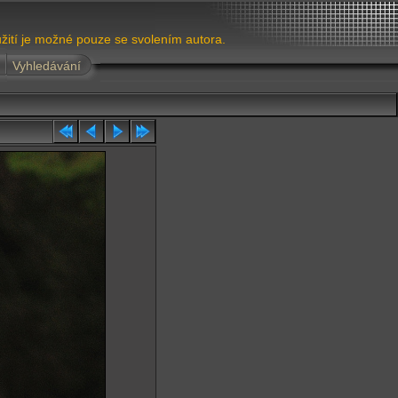
žití je možné pouze se svolením autora.
Vyhledávání