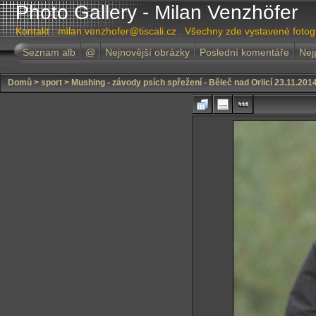
Photo Gallery - Milan Venzhöfer
Kontakt : milan.venzhofer@tiscali.cz . Všechny zde vystavené foto
Seznam alb
@
Nejnovější obrázky
Poslední komentáře
Nej
Domů
>
sport
>
Mushing - závody psích spřežení - Běleč nad Orlicí 23.11.201