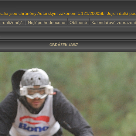
grafie jsou chráněny Autorským zákonem č.121/2000Sb. Jejich další pou
prohlíženější
Nejlépe hodnocené
Oblíbené
Kalendářové zobrazení
4
OBRÁZEK 43/67