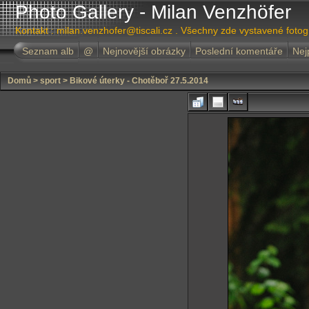
Photo Gallery - Milan Venzhöfer
Kontakt : milan.venzhofer@tiscali.cz . Všechny zde vystavené foto
Seznam alb
@
Nejnovější obrázky
Poslední komentáře
Nej
Domů
>
sport
>
Bikové úterky - Chotěboř 27.5.2014