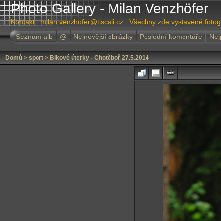
Photo Gallery - Milan Venzhöfer
Kontakt : milan.venzhofer@tiscali.cz . Všechny zde vystavené foto
Seznam alb
@
Nejnovější obrázky
Poslední komentáře
Nej
Domů
>
sport
>
Bikové úterky - Chotěboř 27.5.2014