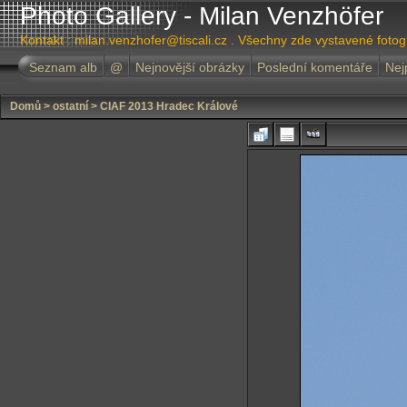
Photo Gallery - Milan Venzhöfer
Kontakt : milan.venzhofer@tiscali.cz . Všechny zde vystavené foto
Seznam alb
@
Nejnovější obrázky
Poslední komentáře
Nej
Domů
>
ostatní
>
CIAF 2013 Hradec Králové