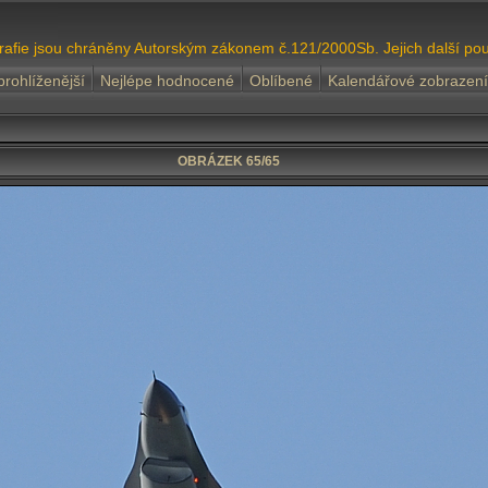
grafie jsou chráněny Autorským zákonem č.121/2000Sb. Jejich další pou
prohlíženější
Nejlépe hodnocené
Oblíbené
Kalendářové zobrazení
OBRÁZEK 65/65