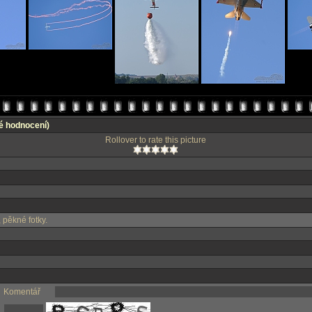
é hodnocení)
Rollover to rate this picture
, pěkné fotky.
Komentář