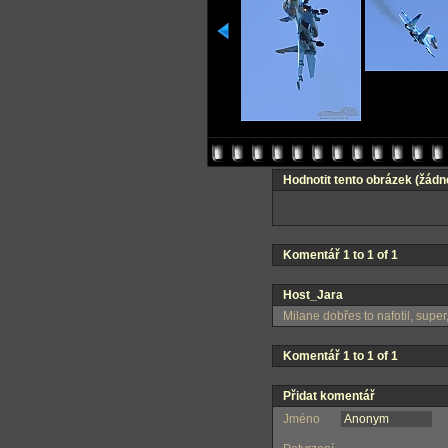
Hodnotit tento obrázek
(žádn
Komentář 1 to 1 of 1
Host_Jara
Milane dobřes to nafotil, super
Komentář 1 to 1 of 1
Přidat komentář
Jméno