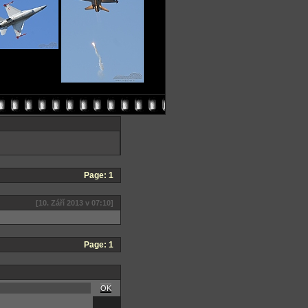
Page:
1
[10. Září 2013 v 07:10]
Page:
1
OK