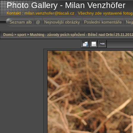
Photo Gallery - Milan Venzhöfer
Kontakt : milan.venzhofer@tiscali.cz . Všechny zde vystavené foto
Seznam alb
@
Nejnovější obrázky
Poslední komentáře
Nej
Domů
>
sport
>
Mushing - závody psích spřežení - Běleč nad Orlicí 25.11.201