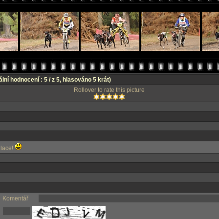
lní hodnocení : 5 / z 5, hlasováno 5 krát)
Rollover to rate this picture
ulace!
Komentář