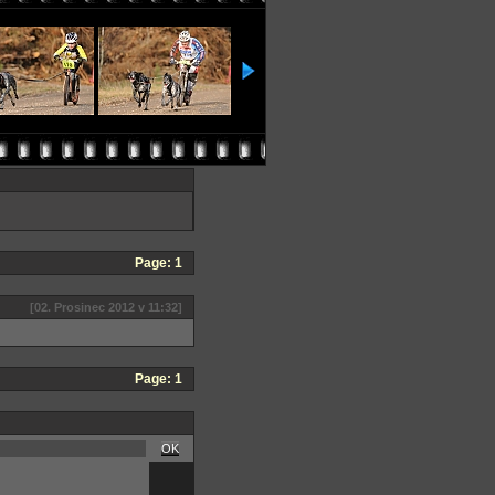
Page:
1
[02. Prosinec 2012 v 11:32]
Page:
1
OK