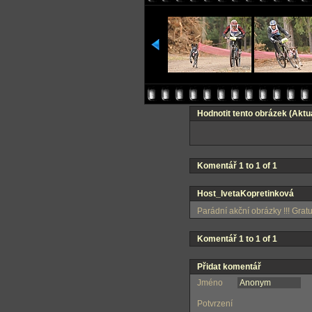
Hodnotit tento obrázek
(Aktuá
Komentář 1 to 1 of 1
Host_IvetaKopretinková
Parádní akční obrázky !!! Grat
Komentář 1 to 1 of 1
Přidat komentář
Jméno
Potvrzení