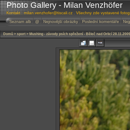
Photo Gallery - Milan Venzhöfer
Kontakt : milan.venzhofer@tiscali.cz . Všechny zde vystavené foto
Seznam alb
@
Nejnovější obrázky
Poslední komentáře
Nej
Domů
>
sport
>
Mushing - závody psích spřežení - Běleč nad Orlicí 28.11.200